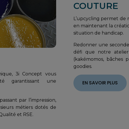
COUTURE
L’upcycling permet de 
en maintenant la créati
situation de handicap.
Redonner une seconde v
défi que notre ateli
(kakémomos, bâches pub
goodies.
hique, 3i Concept vous
té garantissant une
EN SAVOIR PLUS
assant par l’impression,
ieurs métiers dotés de
Qualité et RSE.