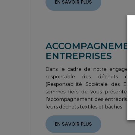
EN SAVOIR PLUS
ACCOMPAGNEMEN
ENTREPRISES
Dans le cadre de notre engageme
responsable des déchets et
(Responsabilité Sociétale des Entre
sommes fiers de vous présenter no
l’accompagnement des entreprises da
leurs déchets textiles et bâches
EN SAVOIR PLUS