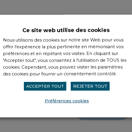
Ce site web utilise des cookies
Nous utilisons des cookies sur notre site Web pour vous
T DES
INDUSTRIE
offrir l'expérience la plus pertinente en mémorisant vos
préférences et en répétant vos visites. En cliquant sur
Notre mission est 
"Accepter tout", vous consentez à l'utilisation de TOUS les
productions les plus co
cookies. Cependant, vous pouvez visiter les paramètres
nt envers une gestion
nous sommes en mesu
des cookies pour fournir un consentement contrôlé.
 une politique RSE
productions les plus 
prises) inclusive, nous
ACCEPTER TOUT
REJETER TOUT
équipe pour atteindr
tre nouvelle activité :
satisfaction.
ns la revalorisation de
Préférences cookies
EN SAVOIR PLUS