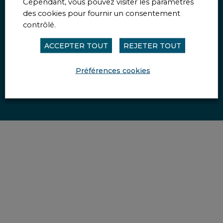
Cependant, vous pouvez visiter les paramètres
Plan du site
des cookies pour fournir un consentement
Mentions légales
contrôlé.
© APF Entreprises 2023 - Tous droits réservés
ACCEPTER TOUT
REJETER TOUT
Préférences cookies
Création acti
Préférences cookies
Site hebergé dans un green data center