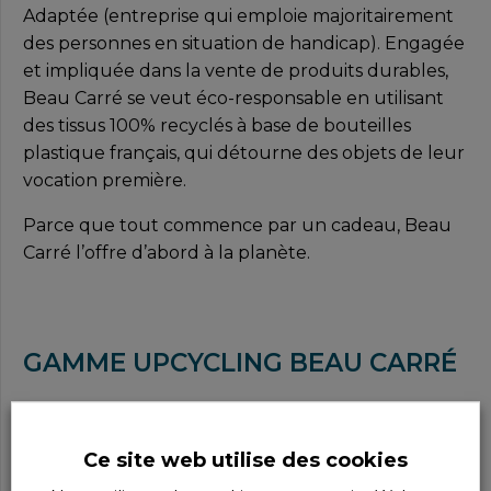
Adaptée (entreprise qui emploie majoritairement
des personnes en situation de handicap). Engagée
et impliquée dans la vente de produits durables,
Beau Carré se veut éco-responsable en utilisant
des tissus 100% recyclés à base de bouteilles
plastique français, qui détourne des objets de leur
vocation première.
Parce que tout commence par un cadeau, Beau
Carré l’offre d’abord à la planète.
GAMME UPCYCLING BEAU CARRÉ
Découvrez la dernière innovation dans notre
boutique Beau Carré : l’upcycling prend
Ce site web utilise des cookies
désormais place ! En quantités très limitées, nous