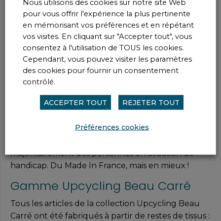
Nous utilisons des cookies sur notre site Web
contribuons à sauver du textile.
pour vous offrir l'expérience la plus pertinente
Chaque année, d’importantes quantités de
en mémorisant vos préférences et en répétant
vêtements sont jetées en France et chez Beau
vos visites. En cliquant sur "Accepter tout", vous
Carré, nous transformons cette réalité en notre
consentez à l'utilisation de TOUS les cookies.
matière première !
Cependant, vous pouvez visiter les paramètres
Notre collection 100% recyclée détourne
des cookies pour fournir un consentement
l’existant, offrant ainsi une fusion parfaite entre le
contrôlé.
plaisir et une consommation raisonnée.
ACCEPTER TOUT
REJETER TOUT
Made Inclusif
Préférences cookies
Tous nos produits sont réalisés dans notre atelier
de confection en Bretagne. Un atelier qui emploie
majoritairement des personnes en situation de
handicap. Du Made In France, mais en mieux !
Gamme Upcycling Beau Carré
Tous les articles de la collection Upcycling Beau
Carré ont été fabriqués à partir de restes de tissus :