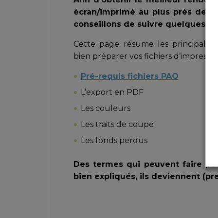
écran/imprimé au plus près de vo
conseillons de suivre quelques co
Cette page résume les principale
bien préparer vos fichiers d’impressi
Pré-requis fichiers PAO
L’export en PDF
Les couleurs
Les traits de coupe
Les fonds perdus
Des termes qui peuvent faire p
bien expliqués, ils deviennent (pr